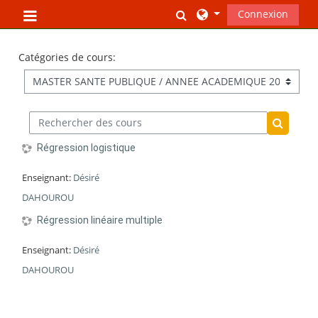
Passer au contenu principal
Activer/désactiver la s
Connexion
Panneau latéral
Catégories de cours:
Rechercher des cours
Recherc
Régression logistique
Enseignant:
Désiré
DAHOUROU
Régression linéaire multiple
Enseignant:
Désiré
DAHOUROU