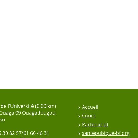
de l'Université (0,00 km)
Accueil
 Ouaga 09 Ouagadougou,
Cours
aso
Partenariat
5 30 82 57/61 66 46 31
santepubique-bf.org